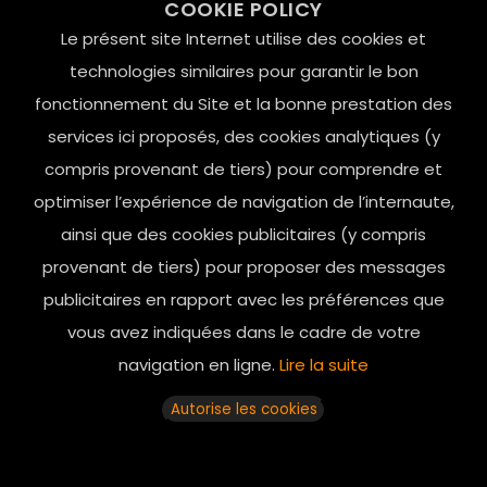
COOKIE POLICY
Le Marais, 75004 Paris
Le présent site Internet utilise des cookies et
contact@mesindesgalantes.com
technologies similaires pour garantir le bon
fonctionnement du Site et la bonne prestation des
01.42.72.42.51
services ici proposés, des cookies analytiques (y
compris provenant de tiers) pour comprendre et
optimiser l’expérience de navigation de l’internaute,
ainsi que des cookies publicitaires (y compris
provenant de tiers) pour proposer des messages
publicitaires en rapport avec les préférences que
vous avez indiquées dans le cadre de votre
navigation en ligne.
Lire la suite
Horaires d’ouverture: 11h - 19h30 Du lundi au dimanche
Autorise les cookies