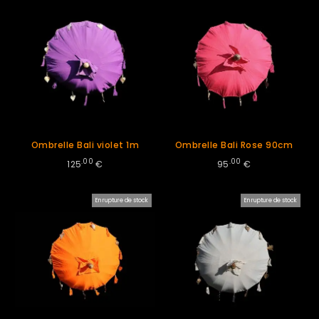
Ombrelle Bali violet 1m
Ombrelle Bali Rose 90cm
.00
.00
125
€
95
€
En rupture de stock
En rupture de stock