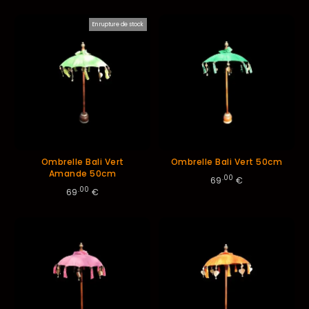
ordre
En rupture de stock
décroissant
Ombrelle Bali Vert
Ombrelle Bali Vert 50cm
Amande 50cm
.00
69
€
.00
69
€