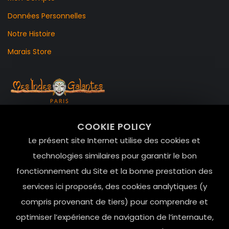
Données Personnelles
Notre Histoire
Marais Store
99 RUE DE LA VERRERIE,
COOKIE POLICY
Le Marais, 75004 Paris
Le présent site Internet utilise des cookies et
contact@mesindesgalantes.com
technologies similaires pour garantir le bon
fonctionnement du Site et la bonne prestation des
01.42.72.42.51
services ici proposés, des cookies analytiques (y
compris provenant de tiers) pour comprendre et
optimiser l’expérience de navigation de l’internaute,