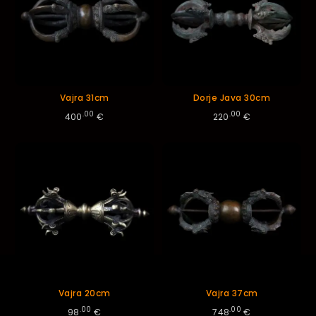
Vajra 31cm
Dorje Java 30cm
.00
.00
400
€
220
€
Vajra 20cm
Vajra 37cm
.00
.00
98
€
748
€