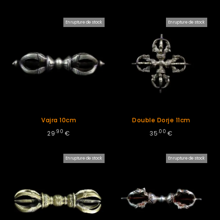
En rupture de stock
En rupture de stock
Vajra 10cm
Double Dorje 11cm
.90
.00
29
€
35
€
En rupture de stock
En rupture de stock