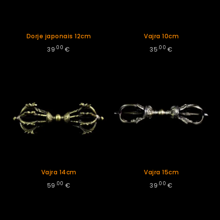
Dorje japonais 12cm
Vajra 10cm
.00
.00
39
€
35
€
Vajra 14cm
Vajra 15cm
.00
.00
59
€
39
€