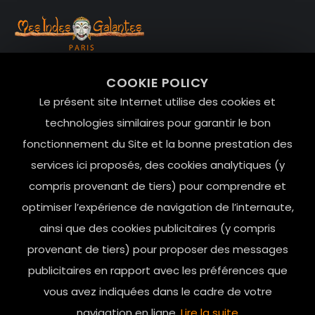
99 RUE DE LA VERRERIE,
COOKIE POLICY
Le Marais, 75004 Paris
Le présent site Internet utilise des cookies et
contact@mesindesgalantes.com
technologies similaires pour garantir le bon
fonctionnement du Site et la bonne prestation des
01.42.72.42.51
services ici proposés, des cookies analytiques (y
compris provenant de tiers) pour comprendre et
optimiser l’expérience de navigation de l’internaute,
ainsi que des cookies publicitaires (y compris
provenant de tiers) pour proposer des messages
publicitaires en rapport avec les préférences que
vous avez indiquées dans le cadre de votre
navigation en ligne.
Lire la suite