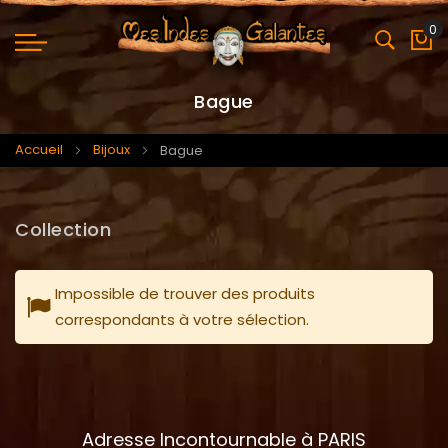
0
Mo
Bague
Accueil
Bijoux
Bague
Collection
Impossible de trouver des produits
correspondants à votre sélection.
Adresse Incontournable à PARIS