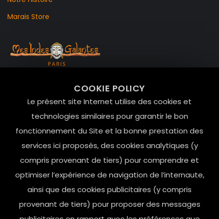
Marais Store
99 RUE DE LA VERRERIE,
COOKIE POLICY
Le Marais, 75004 Paris
Le présent site Internet utilise des cookies et
contact@mesindesgalantes.com
technologies similaires pour garantir le bon
fonctionnement du Site et la bonne prestation des
01.42.72.42.51
services ici proposés, des cookies analytiques (y
compris provenant de tiers) pour comprendre et
optimiser l’expérience de navigation de l’internaute,
ainsi que des cookies publicitaires (y compris
provenant de tiers) pour proposer des messages
publicitaires en rapport avec les préférences que