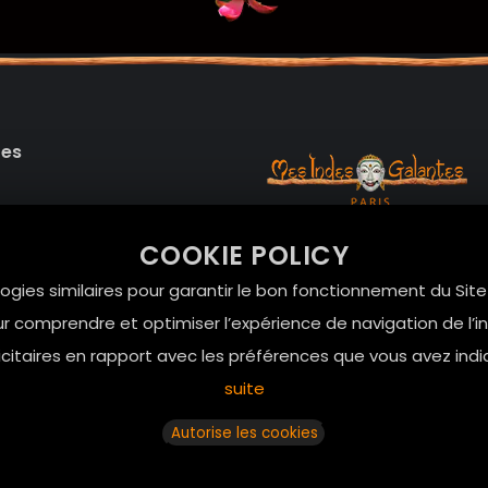
des
99 RUE DE LA VERRERIE,
COOKIE POLICY
Le Marais, 75004 Paris
onnelles
logies similaires pour garantir le bon fonctionnement du Sit
contact@mesindesgalan
r comprendre et optimiser l’expérience de navigation de l’int
itaires en rapport avec les préférences que vous avez indi
01.42.72.42.51
suite
Autorise les cookies