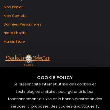
Mon Panier
Mon Compte
Données Personnelles
Notre Histoire
Marais Store
99 RUE DE LA VERRERIE,
COOKIE POLICY
Le Marais, 75004 Paris
Le présent site Internet utilise des cookies et
contact@mesindesgalantes.com
technologies similaires pour garantir le bon
fonctionnement du Site et la bonne prestation des
01.42.72.42.51
services ici proposés, des cookies analytiques (y