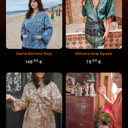
Veste Kimono Dojo
Kimono soie Elysee
.00
.00
148
€
78
€