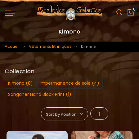
0
Mo
Kimono
Accueil
Vêtements Ethniques
Kimono
Collection
Kimono (8)
Impermanence de soie (4)
Sanganer Hand Block Print (1)
Par
ordre
décroissant