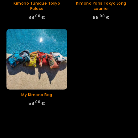
Kimono Tunique Tokyo
Kimono Paris Tokyo Long
Palace
courrier
.00
.00
88
€
88
€
My Kimono Bag
.00
58
€