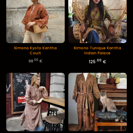
Kimono Kyoto Kantha
Kimono Tunique Kantha
Court
Indian Palace
.00
.00
98
€
125
€