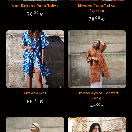
Mon Kimono Paris Tokyo
Kimono Paris Tokyo
Express
.00
78
€
.00
78
€
Kimono Ikat
Kimono Kyoto Kantha
Long
.00
55
€
.00
148
€