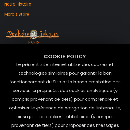
Notre Histoire
Marais Store
99 RUE DE LA VERRERIE,
COOKIE POLICY
Le Marais, 75004 Paris
Le présent site Internet utilise des cookies et
contact@mesindesgalantes.com
technologies similaires pour garantir le bon
fonctionnement du Site et la bonne prestation des
01.42.72.42.51
services ici proposés, des cookies analytiques (y
compris provenant de tiers) pour comprendre et
optimiser l’expérience de navigation de l’internaute,
ainsi que des cookies publicitaires (y compris
provenant de tiers) pour proposer des messages