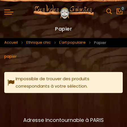
0
Mo
Papier
Accueil
Ethnique chic
L'art populaire
Papier
papier
Impossible de trouver des produits
correspondants à votre sélection.
Adresse Incontournable à PARIS