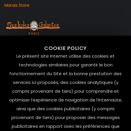
Marais Store
99 RUE DE LA VERRERIE,
COOKIE POLICY
Le Marais, 75004 Paris
Le présent site Internet utilise des cookies et
contact@mesindesgalantes.com
technologies similaires pour garantir le bon
fonctionnement du Site et la bonne prestation des
01.42.72.42.51
services ici proposés, des cookies analytiques (y
compris provenant de tiers) pour comprendre et
optimiser l’expérience de navigation de l’internaute,
ainsi que des cookies publicitaires (y compris
provenant de tiers) pour proposer des messages
publicitaires en rapport avec les préférences que