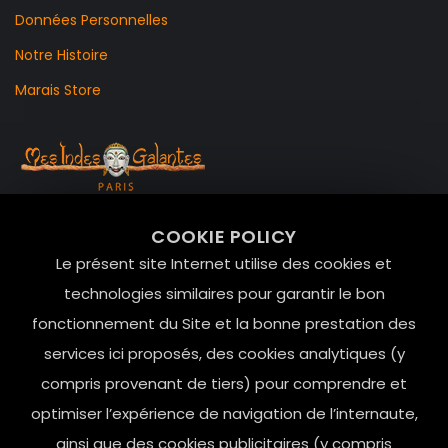
Données Personnelles
Notre Histoire
Marais Store
99 RUE DE LA VERRERIE,
COOKIE POLICY
Le Marais, 75004 Paris
Le présent site Internet utilise des cookies et
contact@mesindesgalantes.com
technologies similaires pour garantir le bon
fonctionnement du Site et la bonne prestation des
01.42.72.42.51
services ici proposés, des cookies analytiques (y
compris provenant de tiers) pour comprendre et
optimiser l’expérience de navigation de l’internaute,
ainsi que des cookies publicitaires (y compris