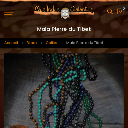
0
Mo
Mala Pierre du Tibet
Accueil
Bijoux
Collier
Mala Pierre du Tibet