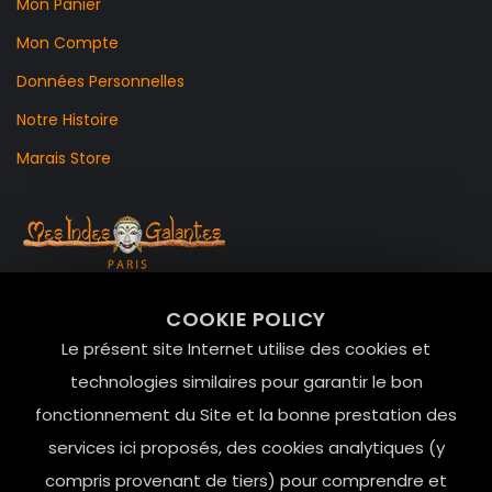
Mon Panier
Mon Compte
Données Personnelles
Notre Histoire
Marais Store
99 RUE DE LA VERRERIE,
COOKIE POLICY
Le Marais, 75004 Paris
Le présent site Internet utilise des cookies et
contact@mesindesgalantes.com
technologies similaires pour garantir le bon
fonctionnement du Site et la bonne prestation des
01.42.72.42.51
services ici proposés, des cookies analytiques (y
compris provenant de tiers) pour comprendre et