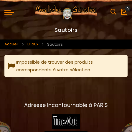
0
Mo
Sautoirs
Accueil
Bijoux
Sautoirs
Impossible de trouver des produits
correspondants à votre sélection.
Adresse Incontournable à PARIS