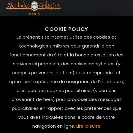
99 RUE DE LA VERRERIE,
COOKIE POLICY
Le Marais, 75004 Paris
Le présent site Internet utilise des cookies et
contact@mesindesgalantes.com
technologies similaires pour garantir le bon
fonctionnement du Site et la bonne prestation des
01.42.72.42.51
services ici proposés, des cookies analytiques (y
compris provenant de tiers) pour comprendre et
optimiser l’expérience de navigation de l’internaute,
ainsi que des cookies publicitaires (y compris
provenant de tiers) pour proposer des messages
publicitaires en rapport avec les préférences que
vous avez indiquées dans le cadre de votre
navigation en ligne.
Lire la suite