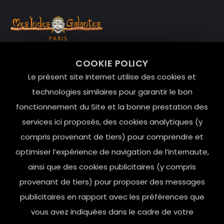
99 RUE DE LA VERRERIE,
COOKIE POLICY
Le Marais, 75004 Paris
Le présent site Internet utilise des cookies et
contact@mesindesgalantes.com
technologies similaires pour garantir le bon
fonctionnement du Site et la bonne prestation des
01.42.72.42.51
services ici proposés, des cookies analytiques (y
compris provenant de tiers) pour comprendre et
optimiser l’expérience de navigation de l’internaute,
ainsi que des cookies publicitaires (y compris
provenant de tiers) pour proposer des messages
publicitaires en rapport avec les préférences que
vous avez indiquées dans le cadre de votre