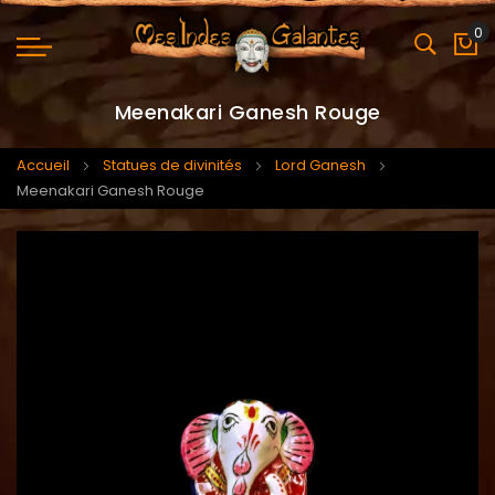
0
Mo
Meenakari Ganesh Rouge
Accueil
Statues de divinités
Lord Ganesh
Meenakari Ganesh Rouge
Skip
Skip
to
to
the
the
end
beginning
of
of
the
the
images
images
gallery
gallery