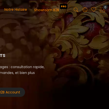
PRO
0
Notre Histoire
Showroom B2B
Mo
TS
es : consultation rapide,
mandes, et bien plus
B2B Account