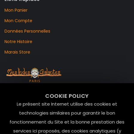
Mon Panier
Mon Compte
Données Personnelles
Notre Histoire
Marais Store
99 RUE DE LA VERRERIE,
COOKIE POLICY
Le Marais, 75004 Paris
Le présent site Internet utilise des cookies et
contact@mesindesgalantes.com
technologies similaires pour garantir le bon
fonctionnement du Site et la bonne prestation des
01.42.72.42.51
services ici proposés, des cookies analytiques (y