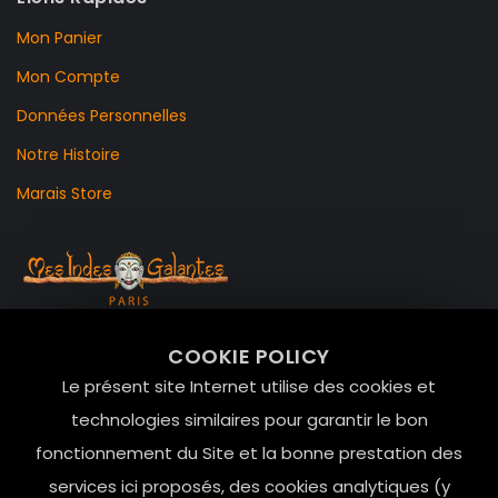
Mon Panier
Mon Compte
Données Personnelles
Notre Histoire
Marais Store
99 RUE DE LA VERRERIE,
COOKIE POLICY
Le Marais, 75004 Paris
Le présent site Internet utilise des cookies et
contact@mesindesgalantes.com
technologies similaires pour garantir le bon
fonctionnement du Site et la bonne prestation des
01.42.72.42.51
services ici proposés, des cookies analytiques (y