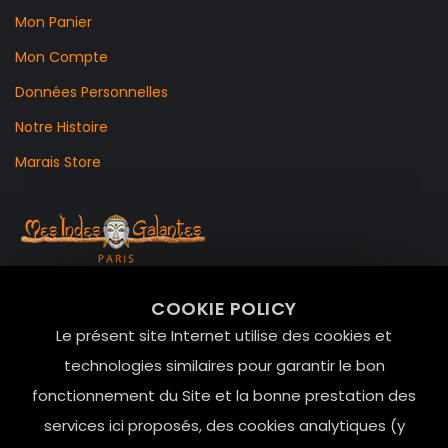
Mon Panier
Mon Compte
Données Personnelles
Notre Histoire
Marais Store
99 RUE DE LA VERRERIE,
COOKIE POLICY
Le Marais, 75004 Paris
Le présent site Internet utilise des cookies et
contact@mesindesgalantes.com
technologies similaires pour garantir le bon
fonctionnement du Site et la bonne prestation des
01.42.72.42.51
services ici proposés, des cookies analytiques (y