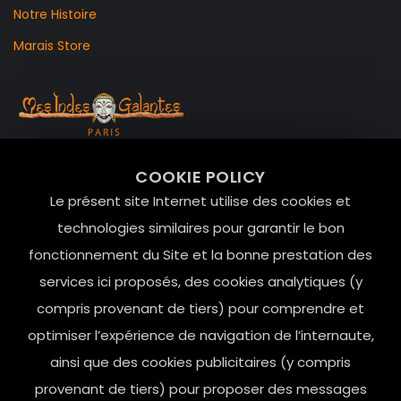
Notre Histoire
Marais Store
99 RUE DE LA VERRERIE,
COOKIE POLICY
Le Marais, 75004 Paris
Le présent site Internet utilise des cookies et
contact@mesindesgalantes.com
technologies similaires pour garantir le bon
fonctionnement du Site et la bonne prestation des
01.42.72.42.51
services ici proposés, des cookies analytiques (y
compris provenant de tiers) pour comprendre et
optimiser l’expérience de navigation de l’internaute,
ainsi que des cookies publicitaires (y compris
provenant de tiers) pour proposer des messages