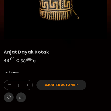
Anjat Dayak Kotak
.00
.00
48
€
58
€
Sac Borneo
-
+
AJOUTER AU PANIER