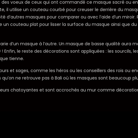
on des voeux de ceux qui ont commandé ce masque sacré ou en f
te, il utilise un couteau courbé pour creuser le derrière du masqu
 à côté d’autres masques pour comparer ou avec l’aide d’un miroir. 
utilise un couteau plat pour lisser la surface du masque ainsi que
 varie d’un masque à l’autre. Un masque de basse qualité aura 
nfin, le reste des décorations sont appliquées : les sourcils, les
que tienne.
urs et sages, comme les héros ou les conseillers des rois ou en
es qu’on ne retrouve pas à Bali où les masques sont beaucoup plu
ouleurs chatoyantes et sont accrochés au mur comme décoratio