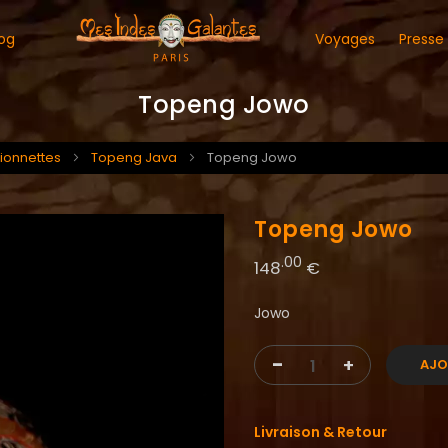
og
Voyages
Presse
Topeng Jowo
ionnettes
Topeng Java
Topeng Jowo
Topeng Jowo
.00
148
€
Jowo
-
+
AJO
Livraison & Retour