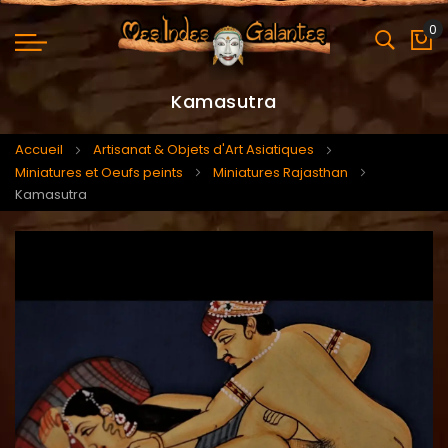
0
Mo
Kamasutra
Accueil
Artisanat & Objets d'Art Asiatiques
Miniatures et Oeufs peints
Miniatures Rajasthan
Kamasutra
Skip
Skip
to
to
the
the
end
beginning
of
of
the
the
images
images
gallery
gallery