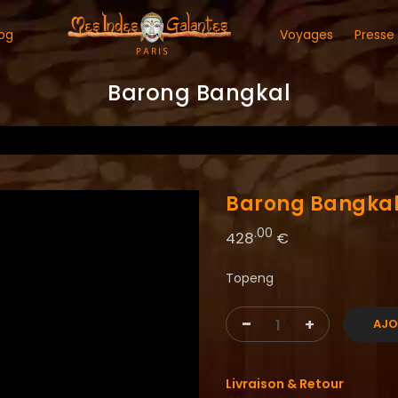
og
Voyages
Presse
Barong Bangkal
Barong Bangka
.00
428
€
Topeng
-
+
AJO
Livraison & Retour