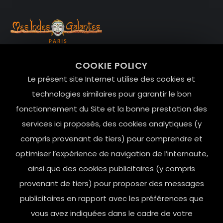
99 RUE DE LA VERRERIE,
COOKIE POLICY
Le Marais, 75004 Paris
Le présent site Internet utilise des cookies et
contact@mesindesgalantes.com
technologies similaires pour garantir le bon
fonctionnement du Site et la bonne prestation des
01.42.72.42.51
services ici proposés, des cookies analytiques (y
compris provenant de tiers) pour comprendre et
optimiser l’expérience de navigation de l’internaute,
ainsi que des cookies publicitaires (y compris
provenant de tiers) pour proposer des messages
publicitaires en rapport avec les préférences que
vous avez indiquées dans le cadre de votre