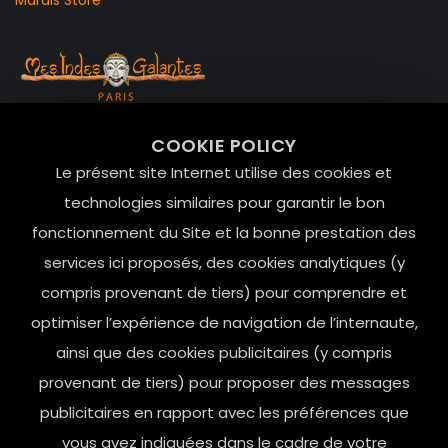
99 RUE DE LA VERRERIE,
COOKIE POLICY
Le Marais, 75004 Paris
Le présent site Internet utilise des cookies et
contact@mesindesgalantes.com
technologies similaires pour garantir le bon
fonctionnement du Site et la bonne prestation des
01.42.72.42.51
services ici proposés, des cookies analytiques (y
compris provenant de tiers) pour comprendre et
optimiser l’expérience de navigation de l’internaute,
ainsi que des cookies publicitaires (y compris
provenant de tiers) pour proposer des messages
publicitaires en rapport avec les préférences que
vous avez indiquées dans le cadre de votre