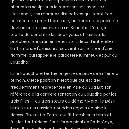
qui lui confèrent une expression méditative. Par
ailleurs les sculpteurs le représentent avec ses
« laksana », ses marques distinctives qui l’identifient
comme un « grand homme », un homme capable de
devenir un roi universel ou un Bouddha. L’urna, la
touffe de poil entre les deux yeux, et l’usnisa, la
protubérance crânienne, en sont deux d’entre elles.
En Thaïlande l'usnisa est souvent surmontée d'une
flamme, qui rappelle le caractère lumineux et pur du
Bouddha.
Ici le Bouddha effectue le geste de prise de la Terre à
témoin. Cette position hiératique qui est très
fréquemment représentée en Asie du Sud Est, fait
référence à la dernière tentation du Bouddha par les
trois filles – ou trois sœurs du démon Mara : le Désir,
le Plaisir et la Passion. Bouddha appela en aide la
déesse Bhumi (la Terre) qui fit trembler la terre et
fuir les tentatrices. Sous l’arbre pipal de Bodh Gaya,
Bouddha, en dirigeant ses doigts vers la terre, la