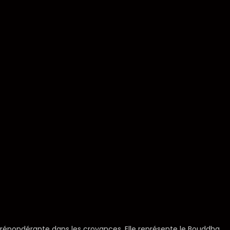
prépondérante dans les croyances. Elle représente le Bouddha.