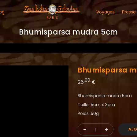
og
Voyages
Presse
Bhumisparsa mudra 5cm
Bhumisparsa m
.00
25
€
Bhumisparsa mudra 5cm
Taille: 5cm x 3cm
Poids: 50g
-
+
AJO