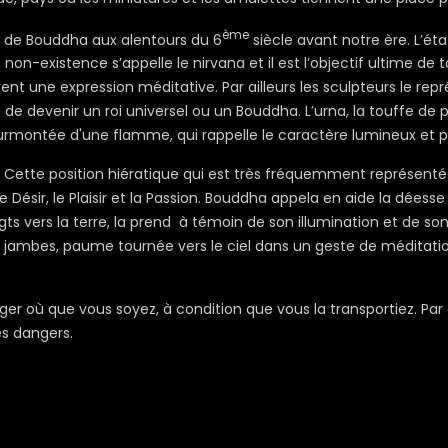
ème
état de Bouddha aux alentours du 6
siècle avant notre ère. L’éta
non-existence s’appelle le nirvana et il est l’objectif ultime de
t une expression méditative. Par ailleurs les sculpteurs le repr
evenir un roi universel ou un Bouddha. L’urna, la touffe de poi
 surmontée d'une flamme, qui rappelle le caractère lumineux et 
. Cette position hiératique qui est très fréquemment représentée
Désir, le Plaisir et la Passion. Bouddha appela en aide la déesse B
igts vers la terre, la prend à témoin de son illumination et de
jambes, paume tournée vers le ciel dans un geste de méditation. 
où que vous soyez, à condition que vous la transportiez. Par ail
es dangers.