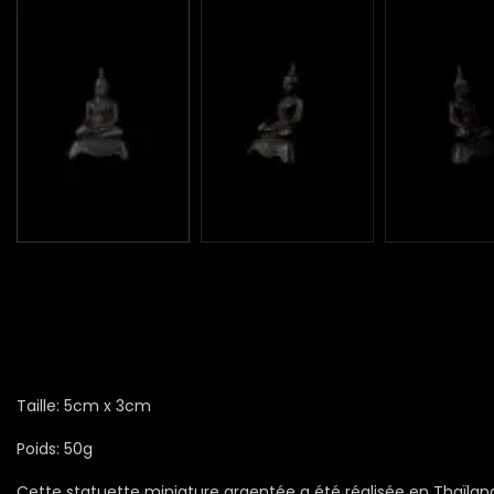
Taille: 5cm x 3cm
Poids: 50g
Cette statuette miniature argentée a été réalisée en Thaïlan