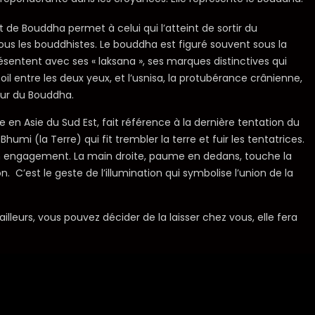
t de Bouddha permet à celui qui l’atteint de sortir du
 tous les bouddhistes. Le bouddha est figuré souvent sous la
ésentent avec ses « laksana », ses marques distinctives qui
l entre les deux yeux, et l’usnisa, la protubérance crânienne,
pur du Bouddha.
 en Asie du Sud Est, fait référence à la dernière tentation du
humi (la Terre) qui fit trembler la terre et fuir les tentatrices.
 son engagement. La main droite, paume en dedans, touche la
C’est le geste de l’illumination qui symbolise l’union de la
leurs, vous pouvez décider de la laisser chez vous, elle fera