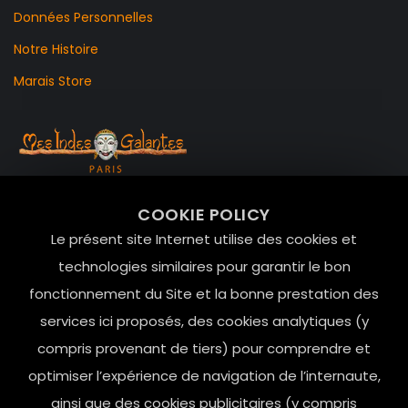
Données Personnelles
Notre Histoire
Marais Store
99 RUE DE LA VERRERIE,
COOKIE POLICY
Le Marais, 75004 Paris
Le présent site Internet utilise des cookies et
contact@mesindesgalantes.com
technologies similaires pour garantir le bon
fonctionnement du Site et la bonne prestation des
01.42.72.42.51
services ici proposés, des cookies analytiques (y
compris provenant de tiers) pour comprendre et
optimiser l’expérience de navigation de l’internaute,
ainsi que des cookies publicitaires (y compris