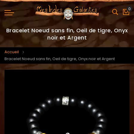
0
Mo
Bracelet Noeud sans fin, Oeil de tigre, Onyx
noir et Argent
Accueil
Bracelet Noeud sans fin, Oeil de tigre, Onyx noir et Argent
Skip
Skip
to
to
the
the
end
beginning
of
of
the
the
images
images
gallery
gallery