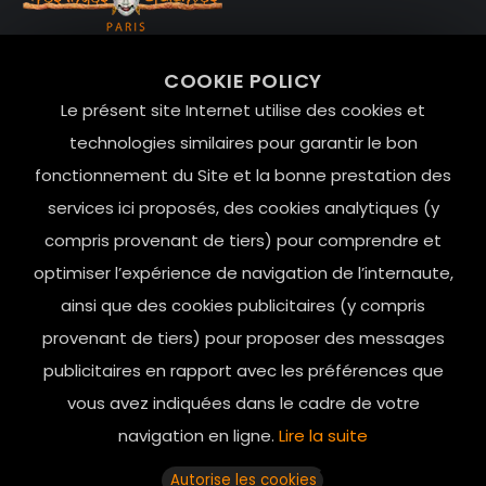
99 RUE DE LA VERRERIE,
COOKIE POLICY
Le Marais, 75004 Paris
Le présent site Internet utilise des cookies et
contact@mesindesgalantes.com
technologies similaires pour garantir le bon
fonctionnement du Site et la bonne prestation des
01.42.72.42.51
services ici proposés, des cookies analytiques (y
compris provenant de tiers) pour comprendre et
optimiser l’expérience de navigation de l’internaute,
ainsi que des cookies publicitaires (y compris
provenant de tiers) pour proposer des messages
publicitaires en rapport avec les préférences que
vous avez indiquées dans le cadre de votre
navigation en ligne.
Lire la suite
Horaires d’ouverture: 11h - 19h30 Du lundi au dimanche
Autorise les cookies