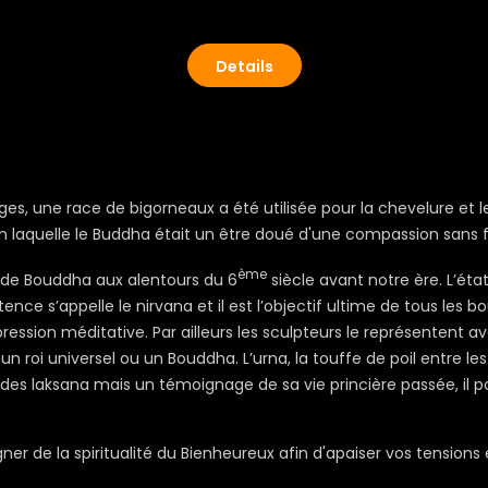
Details
es, une race de bigorneaux a été utilisée pour la chevelure et le
lon laquelle le Buddha était un être doué d'une compassion sans f
ème
tat de Bouddha aux alentours du 6
siècle avant notre ère. L’éta
ence s’appelle le nirvana et il est l’objectif ultime de tous les
sion méditative. Par ailleurs les sculpteurs le représentent avec
 universel ou un Bouddha. L’urna, la touffe de poil entre les d
es laksana mais un témoignage de sa vie princière passée, il port
 de la spiritualité du Bienheureux afin d'apaiser vos tensions 