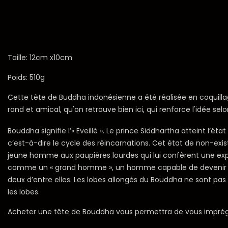
Taille: 12cm x10cm
Poids: 510g
Cette tête de Buddha indonésienne a été réalisée en coquillag
rond et amical, qu'on retrouve bien ici, qui renforce l'idée se
Bouddha signifie l’« Eveillé ». Le prince Siddhartha atteint l’é
c’est-à-dire le cycle des réincarnations. Cet état de non-exist
jeune homme aux paupières lourdes qui lui confèrent une expres
comme un « grand homme », un homme capable de devenir un roi
deux d’entre elles. Les lobes allongés du Bouddha ne sont pas d
les lobes.
Acheter une tête de Bouddha vous permettra de vous imprégner