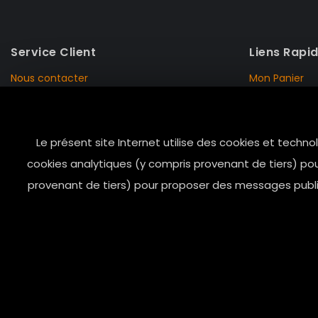
Service Client
Liens Rapi
Nous contacter
Mon Panier
Mentions Légales
Mon Compte
Livraison et Retour
Données Pers
Le présent site Internet utilise des cookies et techno
Conditions de vente
Notre Histoire
cookies analytiques (y compris provenant de tiers) pou
Paiement sécurisé
Marais Store
provenant de tiers) pour proposer des messages public
© 2025 mesindesgalantes. All Rights Reserved...