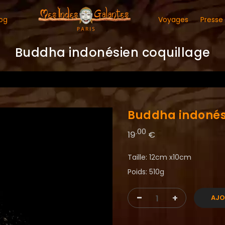
og
Voyages
Presse
Buddha indonésien coquillage
Buddha indonés
.00
19
€
Taille: 12cm x10cm
Poids: 510g
-
+
AJO