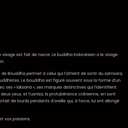
 visage est fait de nacre. Le buddha indonésien a le visage
in.
t de Bouddha permet à celui qui l’atteint de sortir du samsara,
 bouddhistes. Le bouddha est figuré souvent sous la forme d’un
 ses « laksana », ses marques distinctives qui l’identifient
eux yeux, et l’usnisa, la protubérance crânienne, en sont
ait de lourds pendants d’oreille qui, à force, lui ont allongé
et vos passions.