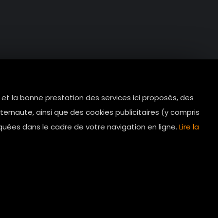
e et la bonne prestation des services ici proposés, des
tes.com
ernaute, ainsi que des cookies publicitaires (y compris
Horaires d’ouverture: 11h - 19h30 Du
quées dans le cadre de votre navigation en ligne.
Lire la
lundi au dimanche