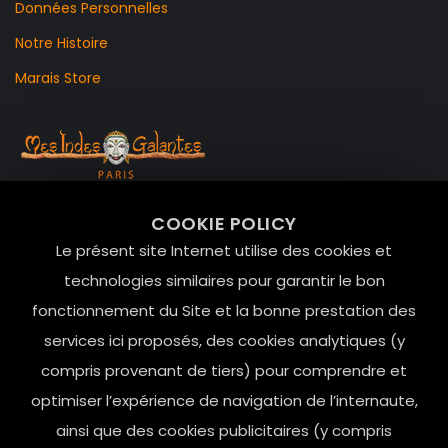
Données Personnelles
Notre Histoire
Marais Store
99 RUE DE LA VERRERIE,
COOKIE POLICY
Le Marais, 75004 Paris
Le présent site Internet utilise des cookies et
contact@mesindesgalantes.com
technologies similaires pour garantir le bon
fonctionnement du Site et la bonne prestation des
01.42.72.42.51
services ici proposés, des cookies analytiques (y
compris provenant de tiers) pour comprendre et
optimiser l’expérience de navigation de l’internaute,
ainsi que des cookies publicitaires (y compris