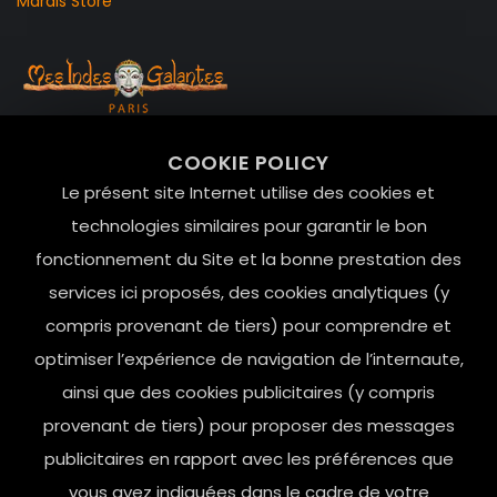
Marais Store
99 RUE DE LA VERRERIE,
COOKIE POLICY
Le Marais, 75004 Paris
Le présent site Internet utilise des cookies et
contact@mesindesgalantes.com
technologies similaires pour garantir le bon
fonctionnement du Site et la bonne prestation des
01.42.72.42.51
services ici proposés, des cookies analytiques (y
compris provenant de tiers) pour comprendre et
optimiser l’expérience de navigation de l’internaute,
ainsi que des cookies publicitaires (y compris
provenant de tiers) pour proposer des messages
publicitaires en rapport avec les préférences que
vous avez indiquées dans le cadre de votre