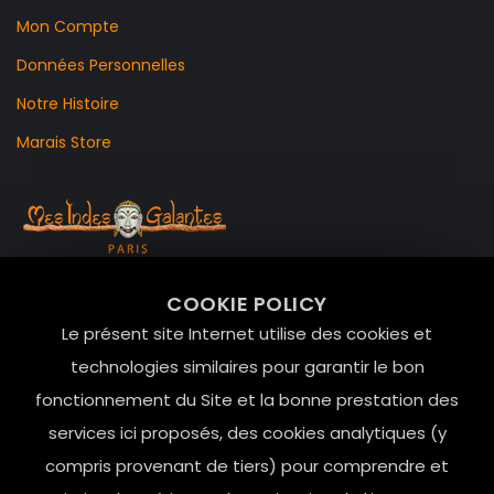
Mon Compte
Données Personnelles
Notre Histoire
Marais Store
99 RUE DE LA VERRERIE,
COOKIE POLICY
Le Marais, 75004 Paris
Le présent site Internet utilise des cookies et
contact@mesindesgalantes.com
technologies similaires pour garantir le bon
fonctionnement du Site et la bonne prestation des
01.42.72.42.51
services ici proposés, des cookies analytiques (y
compris provenant de tiers) pour comprendre et