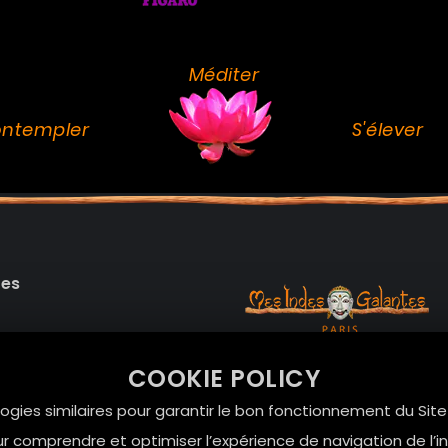
Méditer
ntempler
S'élever
des
99 RUE DE LA VERRERIE,
COOKIE POLICY
Le Marais, 75004 Paris
onnelles
logies similaires pour garantir le bon fonctionnement du Sit
contact@mesindesgalan
r comprendre et optimiser l’expérience de navigation de l’int