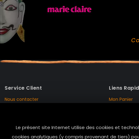
Co
Service Client
Liens Rapi
Nous contacter
Mon Panier
Mentions Légales
Mon Compte
Livraison et Retour
Données Pers
Le présent site Internet utilise des cookies et techno
Conditions de vente
Notre Histoire
cookies analytiques (y compris provenant de tiers) pou