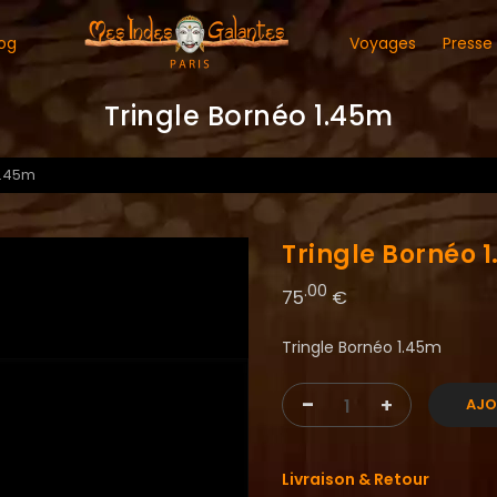
og
Voyages
Presse
Tringle Bornéo 1.45m
1.45m
Tringle Bornéo 
.00
75
€
Tringle Bornéo 1.45m
-
+
AJO
Livraison & Retour