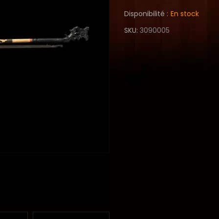
Disponibilité :
En stock
SKU
3090005