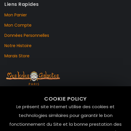
Liens Rapides
Mon Panier
Mon Compte
Données Personnelles
Notre Histoire
Marais Store
99 RUE DE LA VERRERIE,
COOKIE POLICY
Le Marais, 75004 Paris
Le présent site Internet utilise des cookies et
contact@mesindesgalantes.com
technologies similaires pour garantir le bon
fonctionnement du Site et la bonne prestation des
01.42.72.42.51