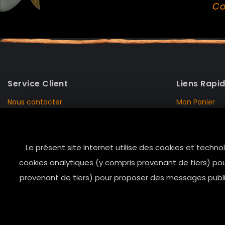
Co
Service Client
Liens Rapi
Nous contacter
Mon Panier
Mentions Légales
Mon Compte
Livraison et Retour
Données Pers
Le présent site Internet utilise des cookies et techno
Conditions de vente
Notre Histoire
cookies analytiques (y compris provenant de tiers) pou
Paiement sécurisé
Marais Store
provenant de tiers) pour proposer des messages public