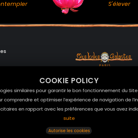
ntempler
S'élever
des
99 RUE DE LA VERRERIE,
COOKIE POLICY
Le Marais, 75004 Paris
onnelles
logies similaires pour garantir le bon fonctionnement du Sit
contact@mesindesgalan
r comprendre et optimiser l’expérience de navigation de l’int
01.42.72.42.51
itaires en rapport avec les préférences que vous avez indi
suite
Autorise les cookies