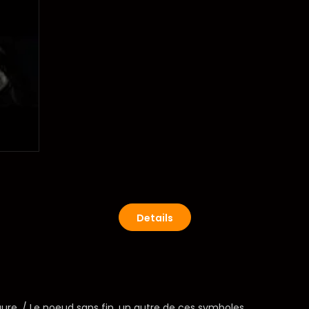
Details
ure. / Le noeud sans fin, un autre de ces symboles.