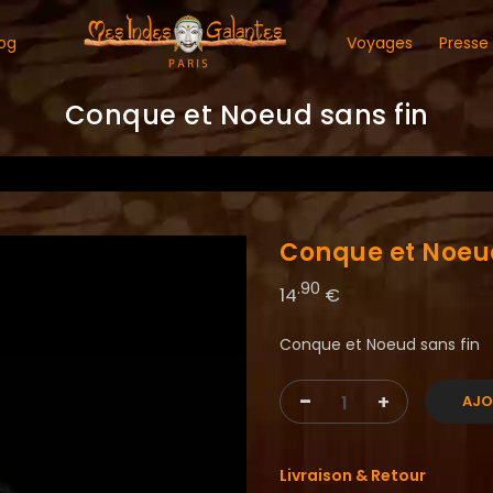
og
Voyages
Presse
Conque et Noeud sans fin
Conque et Noeud
.90
14
€
Conque et Noeud sans fin
-
+
AJO
Livraison & Retour