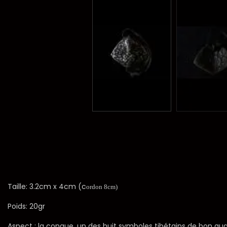
Taille: 3.2cm x 4cm (c
ordon 8cm)
Poids: 20gr
Aspect : la conque, un des huit symboles tibétains de bon aug