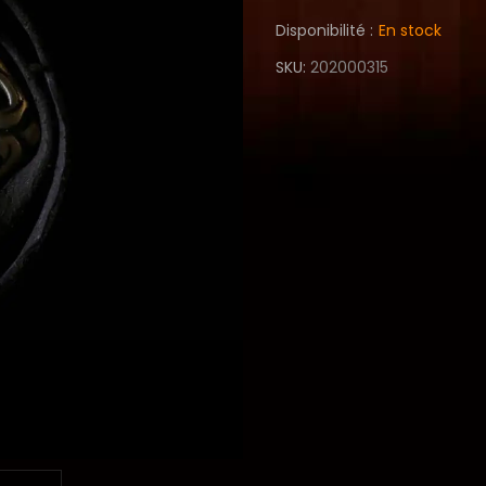
Disponibilité :
En stock
SKU
202000315