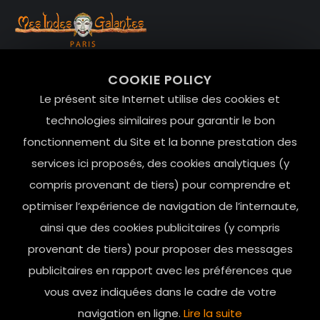
99 RUE DE LA VERRERIE,
COOKIE POLICY
Le Marais, 75004 Paris
Le présent site Internet utilise des cookies et
contact@mesindesgalantes.com
technologies similaires pour garantir le bon
fonctionnement du Site et la bonne prestation des
01.42.72.42.51
services ici proposés, des cookies analytiques (y
compris provenant de tiers) pour comprendre et
optimiser l’expérience de navigation de l’internaute,
ainsi que des cookies publicitaires (y compris
provenant de tiers) pour proposer des messages
publicitaires en rapport avec les préférences que
vous avez indiquées dans le cadre de votre
navigation en ligne.
Lire la suite