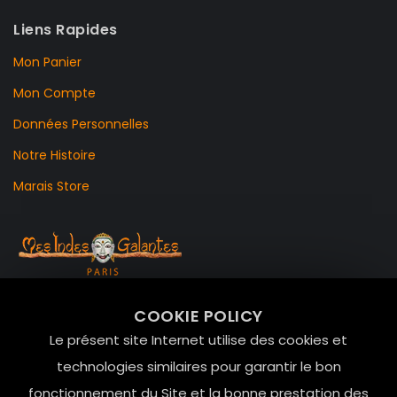
Liens Rapides
Mon Panier
Mon Compte
Données Personnelles
Notre Histoire
Marais Store
99 RUE DE LA VERRERIE,
COOKIE POLICY
Le Marais, 75004 Paris
Le présent site Internet utilise des cookies et
contact@mesindesgalantes.com
technologies similaires pour garantir le bon
fonctionnement du Site et la bonne prestation des
01.42.72.42.51