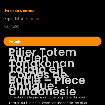
Livraison & Retour
Disponibilité :
En stock
SKU
TJ03
Details
Pilier Totem
Ancien
Tongkonan
Toraja en
Cornes de
Buffle – Pièce
Antique
d’Indonésie
Exceptionnelle pièce antique originaire du pays
Toraja, sur l’île de Sulawesi en Indonésie, ce pilier