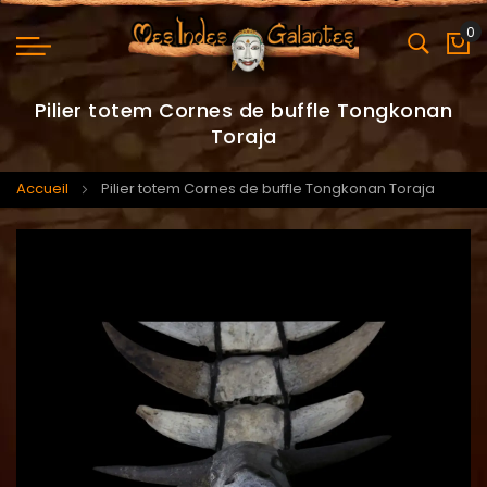
0
Mo
Pilier totem Cornes de buffle Tongkonan
Toraja
Accueil
Pilier totem Cornes de buffle Tongkonan Toraja
Skip
Skip
to
to
the
the
end
beginning
of
of
the
the
images
images
gallery
gallery