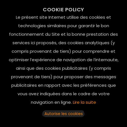
99 RUE DE LA VERRERIE,
COOKIE POLICY
Le Marais, 75004 Paris
Le présent site Internet utilise des cookies et
contact@mesindesgalantes.com
technologies similaires pour garantir le bon
fonctionnement du Site et la bonne prestation des
01.42.72.42.51
services ici proposés, des cookies analytiques (y
compris provenant de tiers) pour comprendre et
optimiser l’expérience de navigation de l’internaute,
ainsi que des cookies publicitaires (y compris
provenant de tiers) pour proposer des messages
publicitaires en rapport avec les préférences que
vous avez indiquées dans le cadre de votre
navigation en ligne.
Lire la suite
Horaires d’ouverture: 11h - 19h30 Du lundi au dimanche
Autorise les cookies