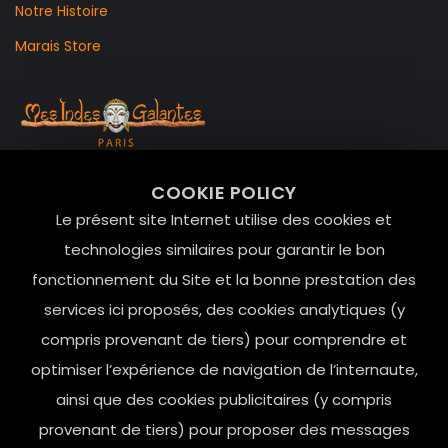
Notre Histoire
Marais Store
99 RUE DE LA VERRERIE,
COOKIE POLICY
Le Marais, 75004 Paris
Le présent site Internet utilise des cookies et
contact@mesindesgalantes.com
technologies similaires pour garantir le bon
fonctionnement du Site et la bonne prestation des
01.42.72.42.51
services ici proposés, des cookies analytiques (y
compris provenant de tiers) pour comprendre et
optimiser l’expérience de navigation de l’internaute,
ainsi que des cookies publicitaires (y compris
provenant de tiers) pour proposer des messages