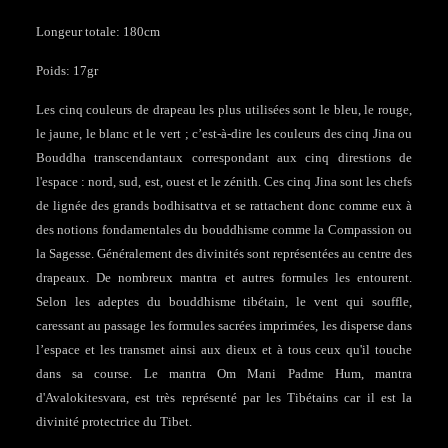
Longeur totale: 180cm
Poids: 17gr
Les cinq couleurs de drapeau les plus utilisées sont le bleu, le rouge,
le jaune, le blanc et le vert ; c’est-à-dire les couleurs des cinq Jina ou
Bouddha transcendantaux correspondant aux cinq direstions de
l'espace : nord, sud, est, ouest et le zénith.
Ces cinq Jina sont les chefs
de lignée des grands bodhisattva et se rattachent donc comme eux à
des notions fondamentales du bouddhisme comme la Compassion ou
la Sagesse. Généralement des divinités sont représentées au centre des
drapeaux. De nombreux mantra et autres formules les entourent.
Selon les adeptes du bouddhisme tibétain, le vent qui souffle,
caressant au passage les formules sacrées imprimées, les disperse dans
l’espace et les transmet ainsi aux dieux et à tous ceux qu'il touche
dans sa course. Le mantra Om Mani Padme Hum, mantra
d'Avalokitesvara, est très représenté par les Tibétains car il est la
divinité protectrice du Tibet.