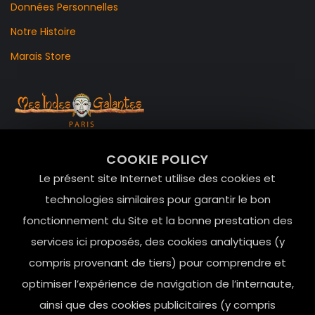
Données Personnelles
Notre Histoire
Marais Store
99 RUE DE LA VERRERIE,
COOKIE POLICY
Le Marais, 75004 Paris
Le présent site Internet utilise des cookies et
contact@mesindesgalantes.com
technologies similaires pour garantir le bon
fonctionnement du Site et la bonne prestation des
01.42.72.42.51
services ici proposés, des cookies analytiques (y
compris provenant de tiers) pour comprendre et
optimiser l’expérience de navigation de l’internaute,
ainsi que des cookies publicitaires (y compris