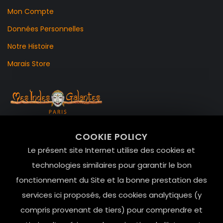
Mon Compte
Données Personnelles
Notre Histoire
Marais Store
99 RUE DE LA VERRERIE,
COOKIE POLICY
Le Marais, 75004 Paris
Le présent site Internet utilise des cookies et
contact@mesindesgalantes.com
technologies similaires pour garantir le bon
fonctionnement du Site et la bonne prestation des
01.42.72.42.51
services ici proposés, des cookies analytiques (y
compris provenant de tiers) pour comprendre et