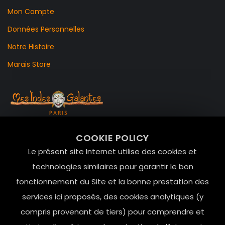
Mon Compte
Données Personnelles
Notre Histoire
Marais Store
99 RUE DE LA VERRERIE,
COOKIE POLICY
Le Marais, 75004 Paris
Le présent site Internet utilise des cookies et
contact@mesindesgalantes.com
technologies similaires pour garantir le bon
fonctionnement du Site et la bonne prestation des
01.42.72.42.51
services ici proposés, des cookies analytiques (y
compris provenant de tiers) pour comprendre et