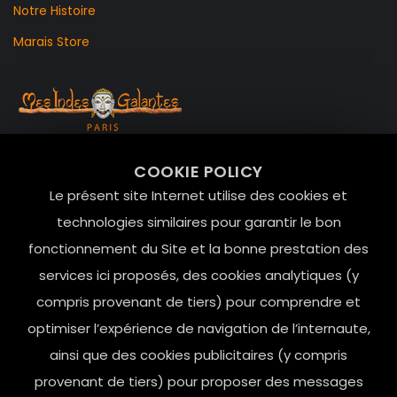
Notre Histoire
Marais Store
99 RUE DE LA VERRERIE,
COOKIE POLICY
Le Marais, 75004 Paris
Le présent site Internet utilise des cookies et
contact@mesindesgalantes.com
technologies similaires pour garantir le bon
fonctionnement du Site et la bonne prestation des
01.42.72.42.51
services ici proposés, des cookies analytiques (y
compris provenant de tiers) pour comprendre et
optimiser l’expérience de navigation de l’internaute,
ainsi que des cookies publicitaires (y compris
provenant de tiers) pour proposer des messages