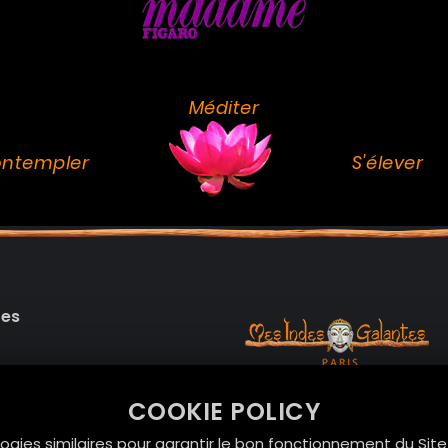
Méditer
ntempler
S'élever
des
99 RUE DE LA VERRERIE,
COOKIE POLICY
Le Marais, 75004 Paris
onnelles
logies similaires pour garantir le bon fonctionnement du Sit