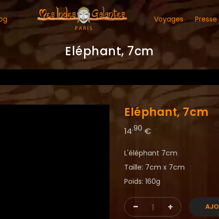
og
Voyages
Presse
Eléphant, 7cm
Eléphant, 7cm
.90
14
€
L'éléphant 7cm
Taille: 7cm x 7cm
Poids: 160g
-
+
AJO