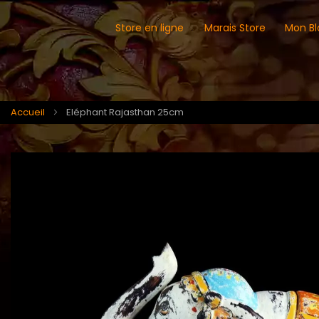
Store en ligne
Marais Store
Mon Bl
Accueil
Eléphant Rajasthan 25cm
Skip
Skip
to
to
the
the
end
beginning
of
of
the
the
images
images
gallery
gallery