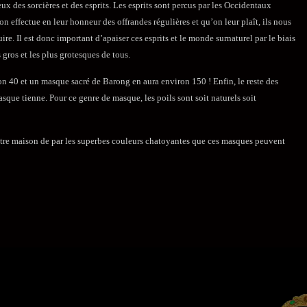
x des sorcières et des esprits. Les esprits sont percus par les Occidentaux
n effectue en leur honneur des offrandes régulières et qu’on leur plaît, ils nous
re. Il est donc important d’apaiser ces esprits et le monde surnaturel par le biais
 gros et les plus grotesques de tous.
 40 et un masque sacré de Barong en aura environ 150 ! Enfin, le reste des
asque tienne. Pour ce genre de masque, les poils sont soit naturels soit
otre maison de par les superbes couleurs chatoyantes que ces masques peuvent