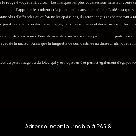
ue le rouge évoque la férocité… Les masques les plus cocasses sont sans nul doute ceu
utant d’apporter le bonheur et la joie que de causer le malheur. L’idée est que si o
ne plus d’offrandes ou qu’on ne les apaise pas, ils seront déçus et chercheront à nui
 quantité de pouvoir des personnages, ceux des sorcières et des esprits sont les plus
se qualité aura moins d’une dizaine de couches, un masque de haute-qualité environ
es avec de la nacre… Ainsi que la languette de cuir destinée au danseur, afin que le m
âces du personnage ou du Dieu qui y est représenté et permet également d'égayer v
Adresse Incontournable à PARIS