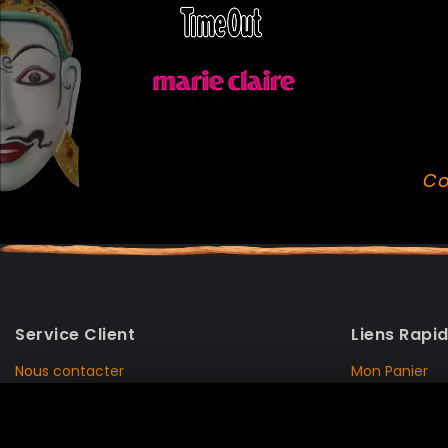
Co
Service Client
Liens Rapi
Nous contacter
Mon Panier
Mentions Légales
Mon Compte
Livraison et Retour
Données Pers