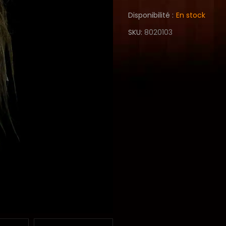
Disponibilité :
En stock
SKU
8020103