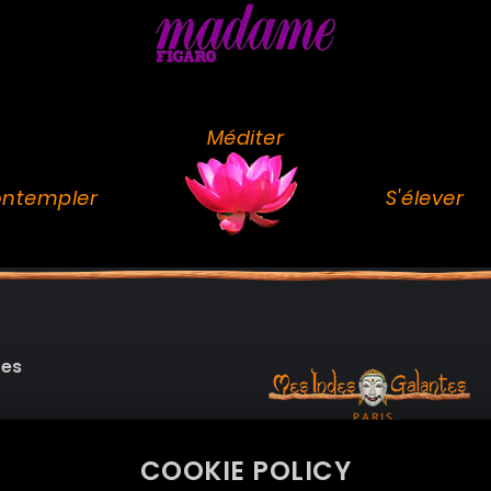
Méditer
ntempler
S'élever
des
99 RUE DE LA VERRERIE,
COOKIE POLICY
Le Marais, 75004 Paris
onnelles