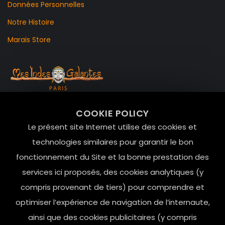
Données Personnelles
Notre Histoire
Marais Store
99 RUE DE LA VERRERIE,
COOKIE POLICY
Le Marais, 75004 Paris
Le présent site Internet utilise des cookies et
contact@mesindesgalantes.com
technologies similaires pour garantir le bon
fonctionnement du Site et la bonne prestation des
01.42.72.42.51
services ici proposés, des cookies analytiques (y
compris provenant de tiers) pour comprendre et
optimiser l’expérience de navigation de l’internaute,
ainsi que des cookies publicitaires (y compris