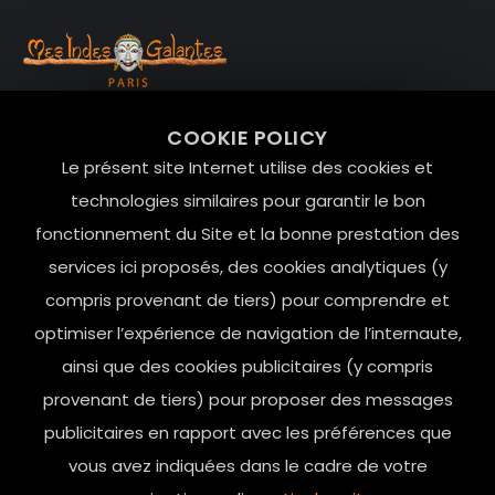
99 RUE DE LA VERRERIE,
COOKIE POLICY
Le Marais, 75004 Paris
Le présent site Internet utilise des cookies et
contact@mesindesgalantes.com
technologies similaires pour garantir le bon
fonctionnement du Site et la bonne prestation des
01.42.72.42.51
services ici proposés, des cookies analytiques (y
compris provenant de tiers) pour comprendre et
optimiser l’expérience de navigation de l’internaute,
ainsi que des cookies publicitaires (y compris
provenant de tiers) pour proposer des messages
publicitaires en rapport avec les préférences que
vous avez indiquées dans le cadre de votre