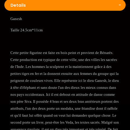
Details
Ganesh
Taille 24.5cm*11cm
Cette petite figurine est faite en bois peint et provient de Bénarès.
Cette production est typique de cette ville, une des villes les sacrées
de l'Inde. Les hommes la sculptent et la maintiennent grâce à des
petites tiges en fer et la donnent ensuite aux femmes du groupe qui la
peignent de couleurs vives. Elle représente ici le dieu Ganesh, le dieu
à tête d'éléphant et sans doute l'un des dieux les mieux connus dans
nos pays occidentaux. Ici il est debout en attitude de danse comme
son père Siva. Il possède 4 bras et ses deux bras antérieurs portent des
attributs, l'un des deux porte un modaka, une friandise dont il raffole
et qu'il faut lui offrir quand on veut lui demander quelque chose. Le
second porte un livre, peut-être les Veda, les textes sacrés. Malgré son
apparence rigolote, il est un dieu très important et très vénéré. De fait,