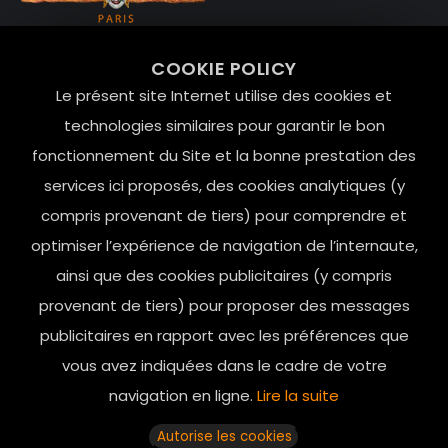
99 RUE DE LA VERRERIE,
COOKIE POLICY
Le Marais, 75004 Paris
Le présent site Internet utilise des cookies et
contact@mesindesgalantes.com
technologies similaires pour garantir le bon
fonctionnement du Site et la bonne prestation des
01.42.72.42.51
services ici proposés, des cookies analytiques (y
compris provenant de tiers) pour comprendre et
optimiser l’expérience de navigation de l’internaute,
ainsi que des cookies publicitaires (y compris
provenant de tiers) pour proposer des messages
publicitaires en rapport avec les préférences que
vous avez indiquées dans le cadre de votre
navigation en ligne.
Lire la suite
Horaires d’ouverture: 11h - 19h30 Du lundi au dimanche
Autorise les cookies