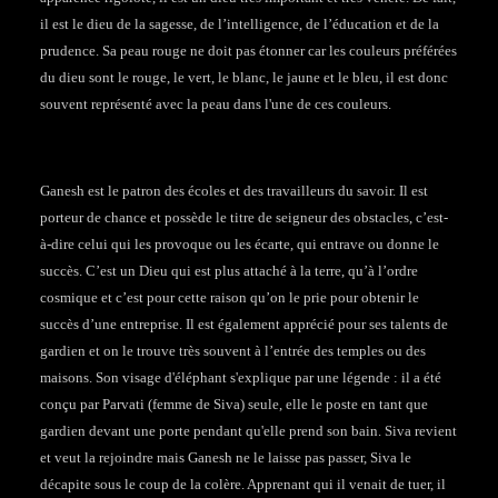
il est le dieu de la sagesse, de l’intelligence, de l’éducation et de la
prudence. Sa peau rouge ne doit pas étonner car les couleurs préférées
du dieu sont le rouge, le vert, le blanc, le jaune et le bleu, il est donc
souvent représenté avec la peau dans l'une de ces couleurs.
Ganesh est le patron des écoles et des travailleurs du savoir. Il est
porteur de chance et possède le titre de seigneur des obstacles, c’est-
à-dire celui qui les provoque ou les écarte, qui entrave ou donne le
succès. C’est un Dieu qui est plus attaché à la terre, qu’à l’ordre
cosmique et c’est pour cette raison qu’on le prie pour obtenir le
succès d’une entreprise. Il est également apprécié pour ses talents de
gardien et on le trouve très souvent à l’entrée des temples ou des
maisons. Son visage d'éléphant s'explique par une légende : il a été
conçu par Parvati (femme de Siva) seule, elle le poste en tant que
gardien devant une porte pendant qu'elle prend son bain. Siva revient
et veut la rejoindre mais Ganesh ne le laisse pas passer, Siva le
décapite sous le coup de la colère. Apprenant qui il venait de tuer, il