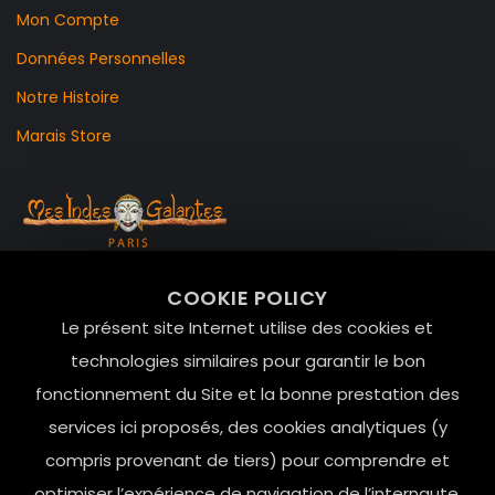
Mon Compte
Données Personnelles
Notre Histoire
Marais Store
99 RUE DE LA VERRERIE,
COOKIE POLICY
Le Marais, 75004 Paris
Le présent site Internet utilise des cookies et
contact@mesindesgalantes.com
technologies similaires pour garantir le bon
fonctionnement du Site et la bonne prestation des
01.42.72.42.51
services ici proposés, des cookies analytiques (y
compris provenant de tiers) pour comprendre et
optimiser l’expérience de navigation de l’internaute,