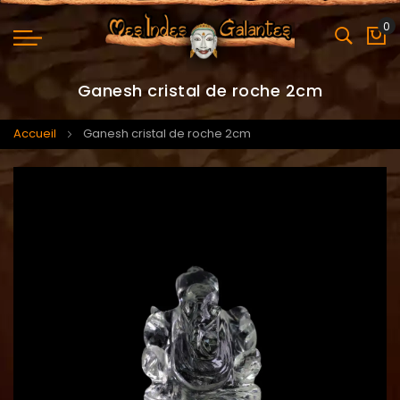
0
Mo
Ganesh cristal de roche 2cm
Accueil
Ganesh cristal de roche 2cm
Skip
Skip
to
to
the
the
end
beginning
of
of
the
the
images
images
gallery
gallery