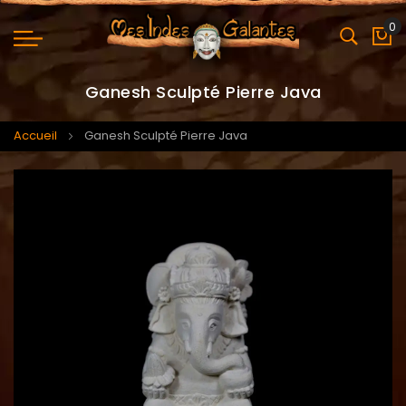
0
Mo
Ganesh Sculpté Pierre Java
Accueil
Ganesh Sculpté Pierre Java
Skip
Skip
to
to
the
the
end
beginning
of
of
the
the
images
images
gallery
gallery